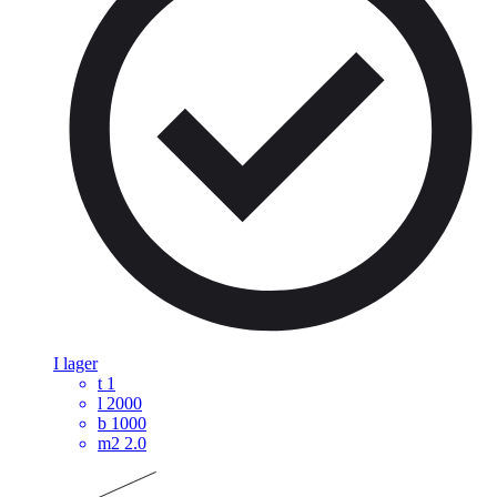
I lager
t
1
l
2000
b
1000
m2
2.0