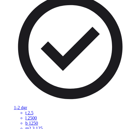
1-2 dgr
t
2.5
l
2500
b
1250
m2
3.125