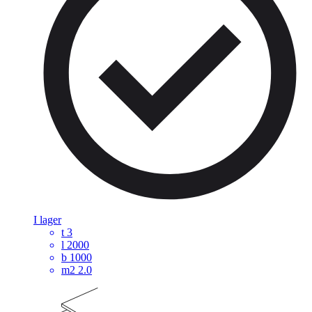
I lager
t
3
l
2000
b
1000
m2
2.0