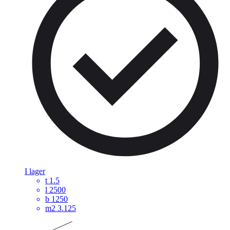
I lager
t
1.5
l
2500
b
1250
m2
3.125