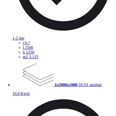
1-2 dgr
t
0.7
l
2500
b
1250
m2
3.125
1x2000x1000
DC01 anoljad
16.0 Kg/st