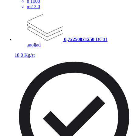
b
1000
m2
2.0
0,7x2500x1250
DC01
anoljad
18.0 Kg/st