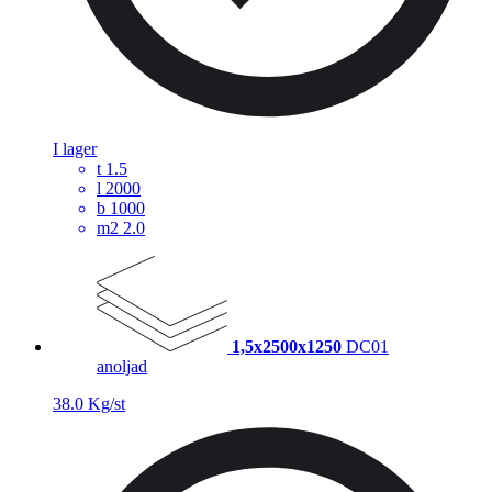
I lager
t
1.5
l
2000
b
1000
m2
2.0
1,5x2500x1250
DC01
anoljad
38.0 Kg/st