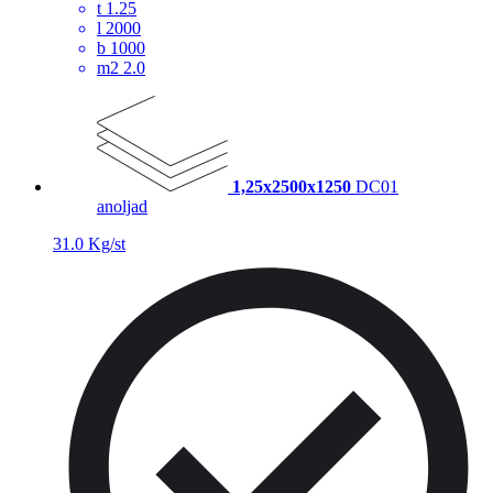
t
1.25
l
2000
b
1000
m2
2.0
1,25x2500x1250
DC01
anoljad
31.0 Kg/st