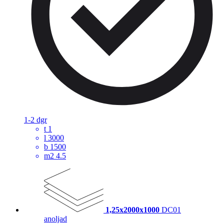
1-2 dgr
t
1
l
3000
b
1500
m2
4.5
1,25x2000x1000
DC01
anoljad