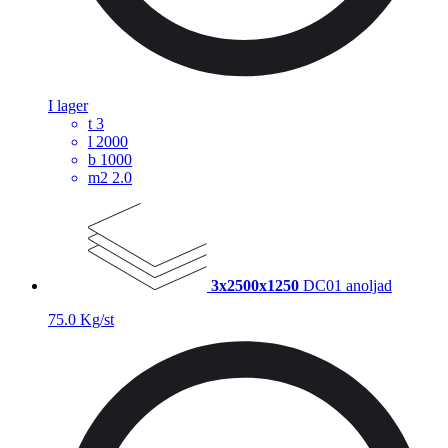
I lager
t
3
l
2000
b
1000
m2
2.0
3x2500x1250
DC01 anoljad
75.0 Kg/st