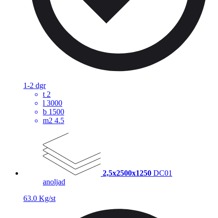
1-2 dgr
t
2
l
3000
b
1500
m2
4.5
2,5x2500x1250
DC01
anoljad
63.0 Kg/st