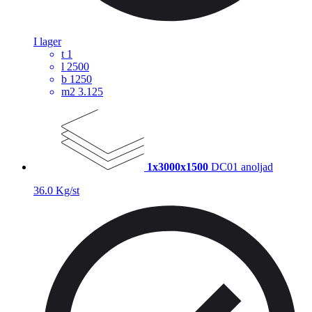
I lager
t
1
l
2500
b
1250
m2
3.125
1x3000x1500
DC01 anoljad
36.0 Kg/st