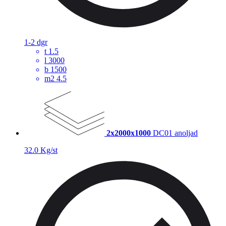
1-2 dgr
t
1.5
l
3000
b
1500
m2
4.5
2x2000x1000
DC01 anoljad
32.0 Kg/st