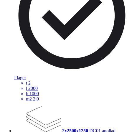
I lager
t
2
l
2000
b
1000
m2
2.0
2x2500x1250
DC01 anoljad