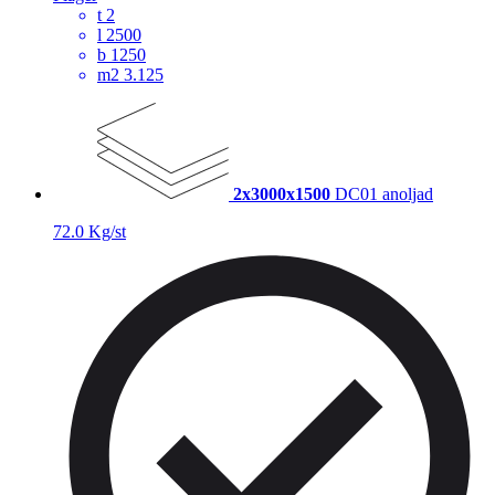
t
2
l
2500
b
1250
m2
3.125
2x3000x1500
DC01 anoljad
72.0 Kg/st