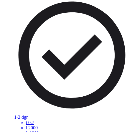
1-2 dgr
t
0.7
l
2000