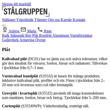
Skippa till innehåll
Stållager
Yrkesbutik
Tjänster
Om oss
Karriär
Kontakt
Adress
Maila
Ring
Balk
Stångstål
Rör
Plåt
Rostfritt
Aluminum
Varmförzinkat
Gallerdurk
Armering
Övrigt
Plåt
Kallvalsad plåt
(DC01) har en jämn yta och snäva toleranser, vilket
gör den idealisk för vitvaror, fordon, hissar och radiatorer. Tillverkas
i tjocklekar från 0,7–3 mm.
Varmvalsad bandplåt
(S355J2) är basen för många produkter,
inklusive kallvalsad plåt, profiler och rör. Finns i tjocklekar från 2–
20 mm och levereras som coil eller formatplåt.
Grovplåt / kvartoplåt
(S355J2) används till tunga konstruktioner
som maskiner, fordon, broar och fartyg. Tjocklekar från 5–200 mm.
Cortenplåt
(S355J0WP): Väderbeständig, rosttrögt stål.