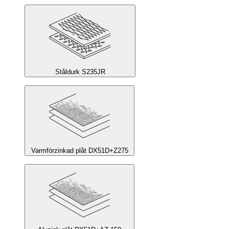
Ståldurk S235JR
Varmförzinkad plåt DX51D+Z275