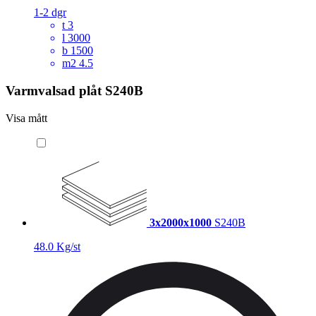
1-2 dgr
t
3
l
3000
b
1500
m2
4.5
Varmvalsad plåt S240B
Visa mått
3x2000x1000
S240B
48.0 Kg/st