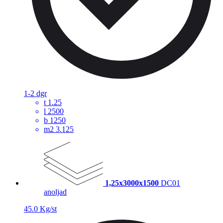
1-2 dgr
t
1.25
l
2500
b
1250
m2
3.125
1,25x3000x1500
DC01
anoljad
45.0 Kg/st