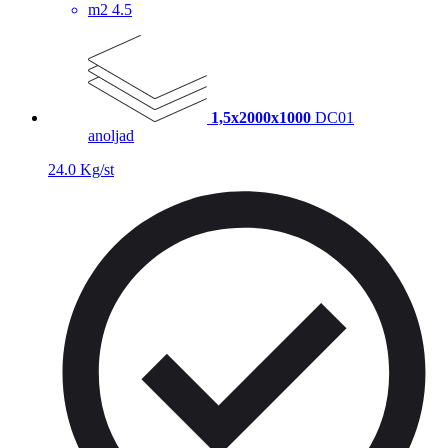
m2
4.5
1,5x2000x1000
DC01
anoljad
24.0 Kg/st