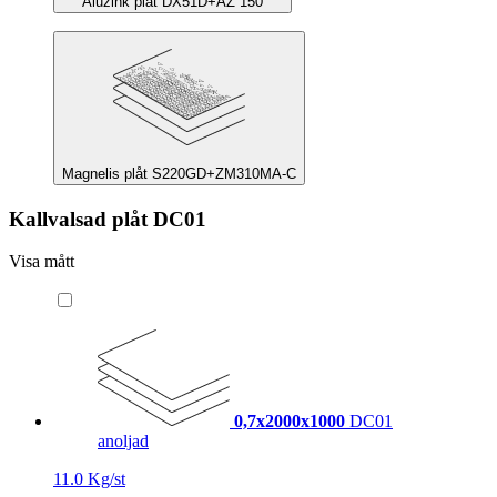
Aluzink plåt DX51D+AZ 150
Magnelis plåt S220GD+ZM310MA-C
Kallvalsad plåt DC01
Visa mått
0,7x2000x1000
DC01
anoljad
11.0 Kg/st