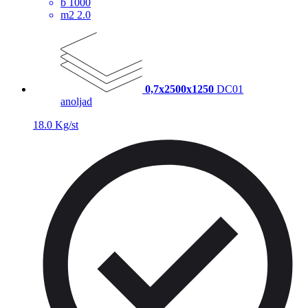
b
1000
m2
2.0
0,7x2500x1250
DC01
anoljad
18.0 Kg/st