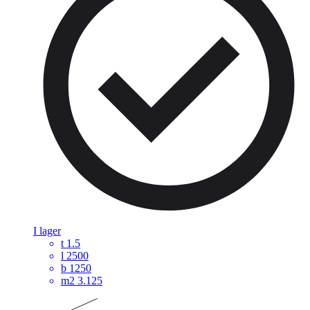
I lager
t
1.5
l
2500
b
1250
m2
3.125