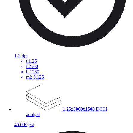
1-2 dgr
t
1.25
l
2500
b
1250
m2
3.125
1,25x3000x1500
DC01
anoljad
45.0 Kg/st