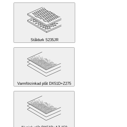
Ståldurk S235JR
Varmförzinkad plåt DX51D+Z275