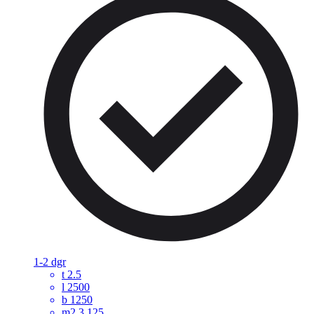
1-2 dgr
t
2.5
l
2500
b
1250
m2
3.125