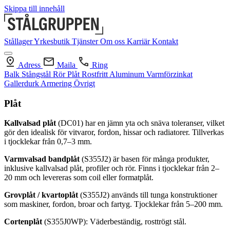
Skippa till innehåll
Stållager
Yrkesbutik
Tjänster
Om oss
Karriär
Kontakt
Adress
Maila
Ring
Balk
Stångstål
Rör
Plåt
Rostfritt
Aluminum
Varmförzinkat
Gallerdurk
Armering
Övrigt
Plåt
Kallvalsad plåt
(DC01) har en jämn yta och snäva toleranser, vilket
gör den idealisk för vitvaror, fordon, hissar och radiatorer. Tillverkas
i tjocklekar från 0,7–3 mm.
Varmvalsad bandplåt
(S355J2) är basen för många produkter,
inklusive kallvalsad plåt, profiler och rör. Finns i tjocklekar från 2–
20 mm och levereras som coil eller formatplåt.
Grovplåt / kvartoplåt
(S355J2) används till tunga konstruktioner
som maskiner, fordon, broar och fartyg. Tjocklekar från 5–200 mm.
Cortenplåt
(S355J0WP): Väderbeständig, rosttrögt stål.