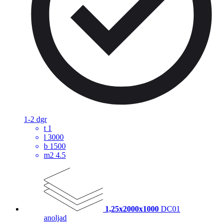
1-2 dgr
t
1
l
3000
b
1500
m2
4.5
1,25x2000x1000
DC01
anoljad