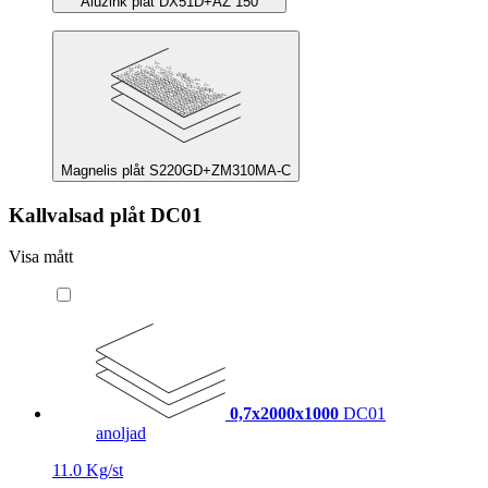
Aluzink plåt DX51D+AZ 150
Magnelis plåt S220GD+ZM310MA-C
Kallvalsad plåt DC01
Visa mått
0,7x2000x1000
DC01
anoljad
11.0 Kg/st