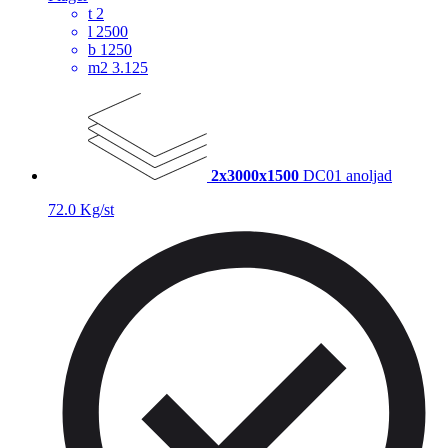
t
2
l
2500
b
1250
m2
3.125
2x3000x1500
DC01 anoljad
72.0 Kg/st