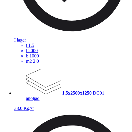
I lager
t
1.5
l
2000
b
1000
m2
2.0
1,5x2500x1250
DC01
anoljad
38.0 Kg/st