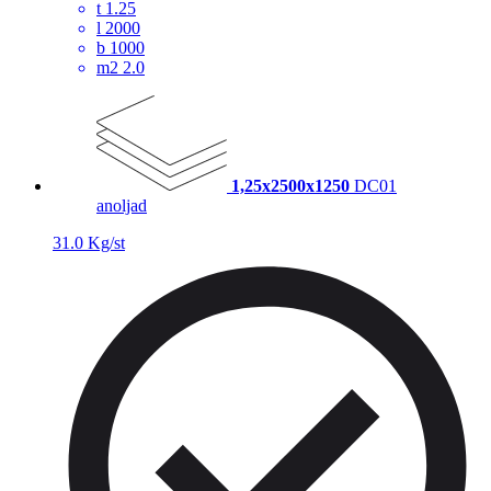
t
1.25
l
2000
b
1000
m2
2.0
1,25x2500x1250
DC01
anoljad
31.0 Kg/st