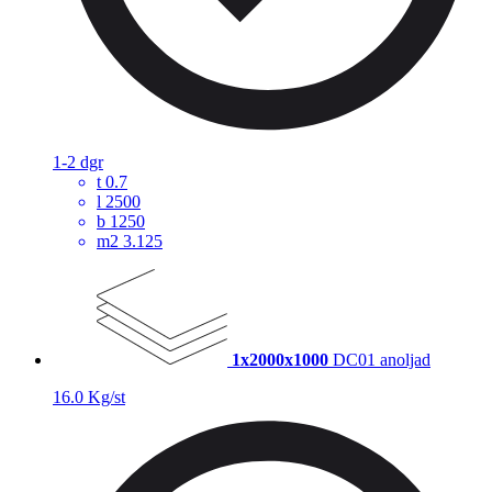
1-2 dgr
t
0.7
l
2500
b
1250
m2
3.125
1x2000x1000
DC01 anoljad
16.0 Kg/st