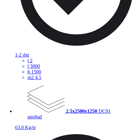
1-2 dgr
t
2
l
3000
b
1500
m2
4.5
2,5x2500x1250
DC01
anoljad
63.0 Kg/st