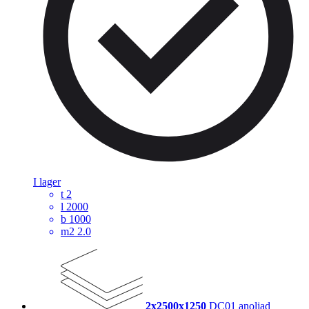
I lager
t
2
l
2000
b
1000
m2
2.0
2x2500x1250
DC01 anoljad