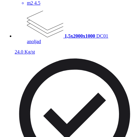
m2
4.5
1,5x2000x1000
DC01
anoljad
24.0 Kg/st