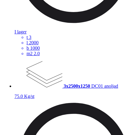
I lager
t
3
l
2000
b
1000
m2
2.0
3x2500x1250
DC01 anoljad
75.0 Kg/st