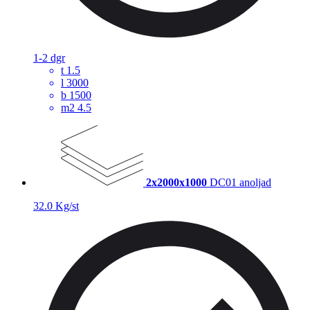
1-2 dgr
t
1.5
l
3000
b
1500
m2
4.5
2x2000x1000
DC01 anoljad
32.0 Kg/st