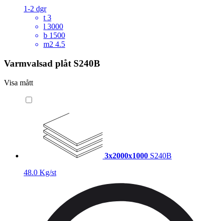
1-2 dgr
t
3
l
3000
b
1500
m2
4.5
Varmvalsad plåt S240B
Visa mått
3x2000x1000
S240B
48.0 Kg/st