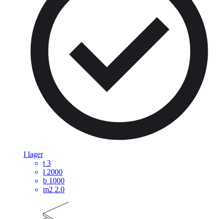
I lager
t
3
l
2000
b
1000
m2
2.0