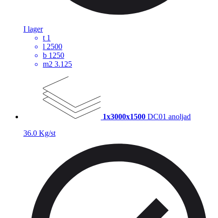
I lager
t
1
l
2500
b
1250
m2
3.125
1x3000x1500
DC01 anoljad
36.0 Kg/st