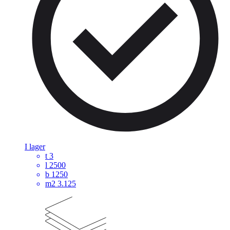
I lager
t
3
l
2500
b
1250
m2
3.125