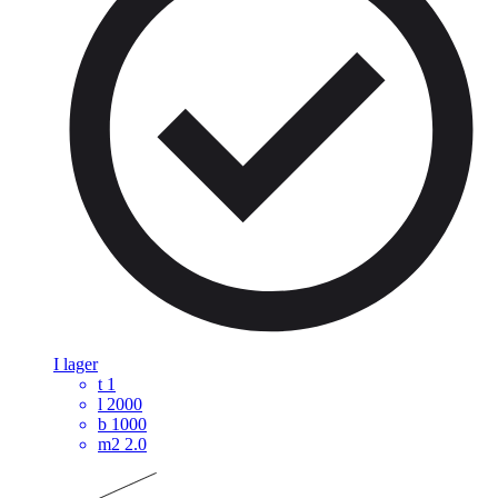
I lager
t
1
l
2000
b
1000
m2
2.0