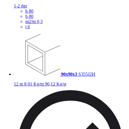
1-2 dgr
h
80
b
80
m2/m
0,3
t
6
90x90x3
S355J2H
12 m
8,01 Kg/m
96,12 Kg/st