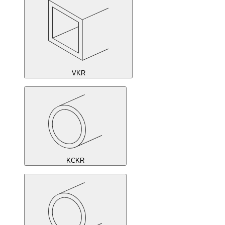
VKR
KCKR