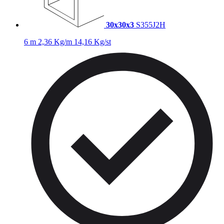
30x30x3
S355J2H
6 m
2,36 Kg/m
14,16 Kg/st