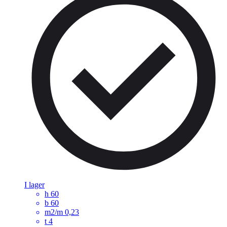
I lager
h
60
b
60
m2/m
0,23
t
4