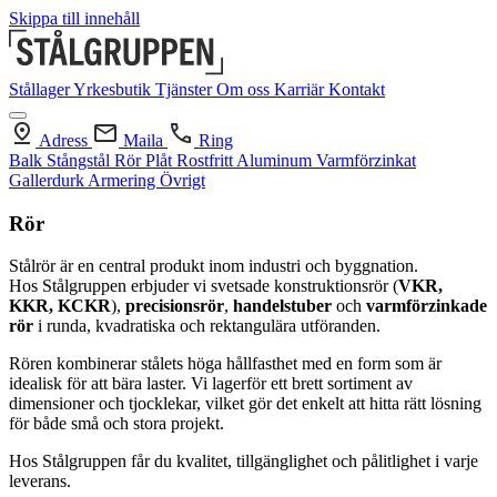
Skippa till innehåll
Stållager
Yrkesbutik
Tjänster
Om oss
Karriär
Kontakt
Adress
Maila
Ring
Balk
Stångstål
Rör
Plåt
Rostfritt
Aluminum
Varmförzinkat
Gallerdurk
Armering
Övrigt
Rör
Stålrör är en central produkt inom industri och byggnation.
Hos Stålgruppen erbjuder vi svetsade konstruktionsrör (
VKR,
KKR, KCKR
),
precisionsrör
,
handelstuber
och
varmförzinkade
rör
i runda, kvadratiska och rektangulära utföranden.
Rören kombinerar
stålets höga hållfasthet med en form som är
idealisk för att bära laster. Vi lagerför ett brett sortiment av
dimensioner och tjocklekar, vilket gör det enkelt att hitta rätt lösning
för både små och stora projekt.
Hos Stålgruppen får du kvalitet, tillgänglighet och pålitlighet i varje
leverans.