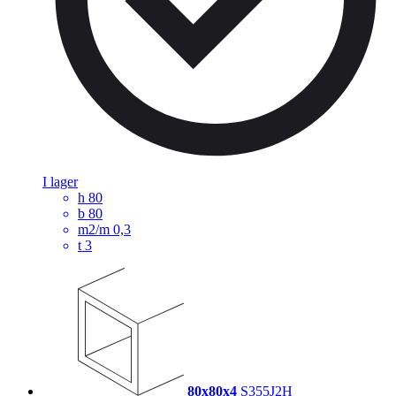
I lager
h
80
b
80
m2/m
0,3
t
3
80x80x4
S355J2H