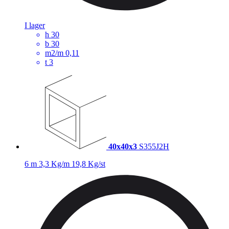
I lager
h
30
b
30
m2/m
0,11
t
3
40x40x3
S355J2H
6 m
3,3 Kg/m
19,8 Kg/st