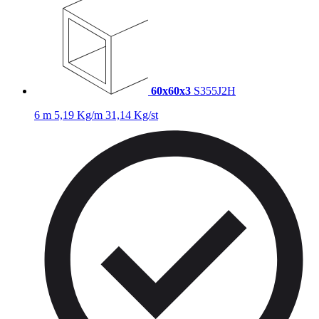
60x60x3
S355J2H
6 m
5,19 Kg/m
31,14 Kg/st