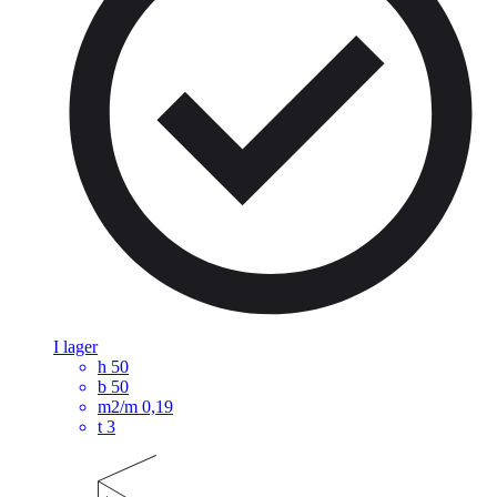
I lager
h
50
b
50
m2/m
0,19
t
3