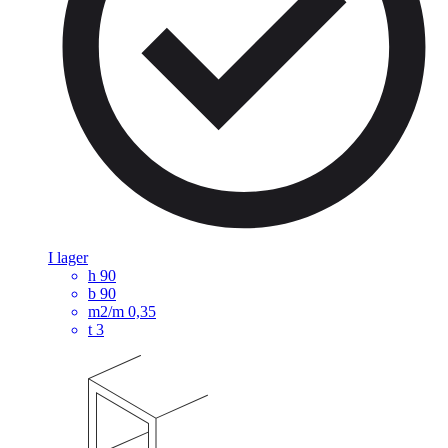
I lager
h
90
b
90
m2/m
0,35
t
3