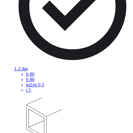
1-2 dgr
h
80
b
80
m2/m
0,3
t
5