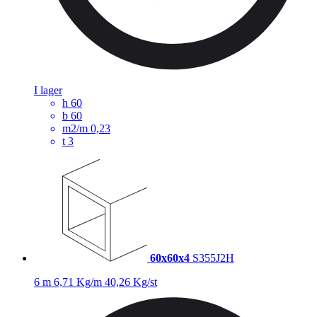
I lager
h
60
b
60
m2/m
0,23
t
3
60x60x4
S355J2H
6 m
6,71 Kg/m
40,26 Kg/st