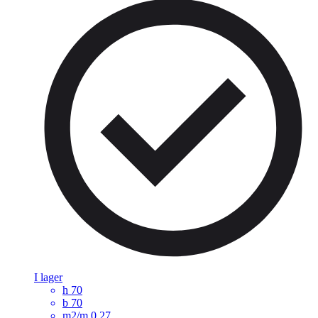
I lager
h
70
b
70
m2/m
0,27