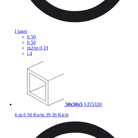
I lager
h
50
b
50
m2/m
0,19
t
4
50x50x5
S355J2H
6 m
6,56 Kg/m
39,36 Kg/st