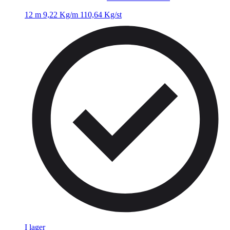
12 m
9,22 Kg/m
110,64 Kg/st
I lager