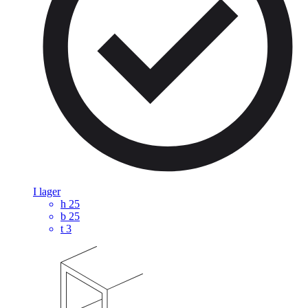
I lager
h
25
b
25
t
3