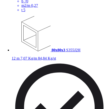
b
70
m2/m
0,27
t
5
80x80x3
S355J2H
12 m
7,07 Kg/m
84,84 Kg/st