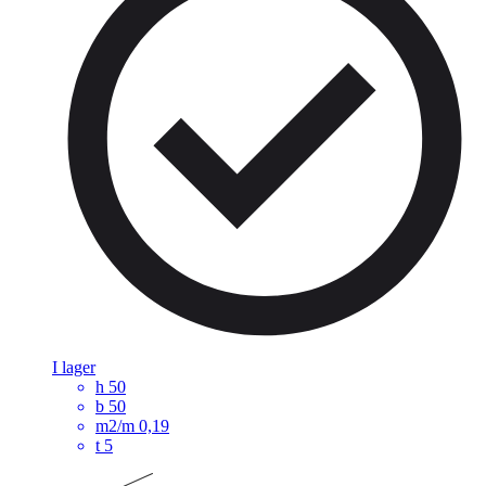
I lager
h
50
b
50
m2/m
0,19
t
5