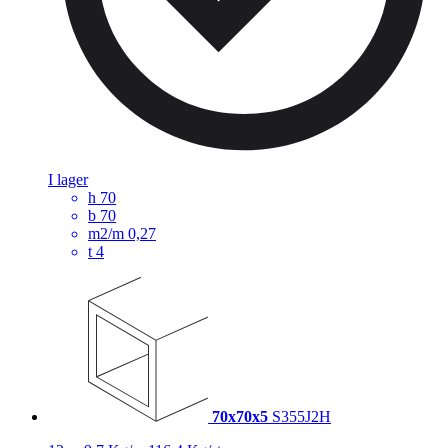
I lager
h
70
b
70
m2/m
0,27
t
4
70x70x5
S355J2H