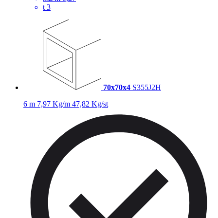
t
3
70x70x4
S355J2H
6 m
7,97 Kg/m
47,82 Kg/st