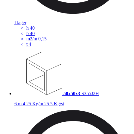
I lager
h
40
b
40
m2/m
0,15
t
4
50x50x3
S355J2H
6 m
4,25 Kg/m
25,5 Kg/st