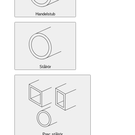
Handelstub
Stålrör
Prec.stålrör