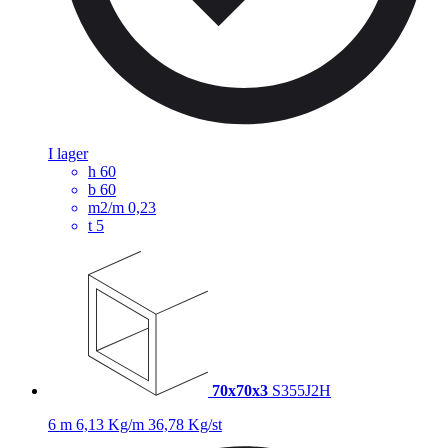
I lager
h
60
b
60
m2/m
0,23
t
5
70x70x3
S355J2H
6 m
6,13 Kg/m
36,78 Kg/st