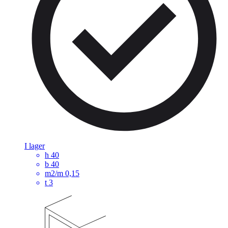
I lager
h
40
b
40
m2/m
0,15
t
3