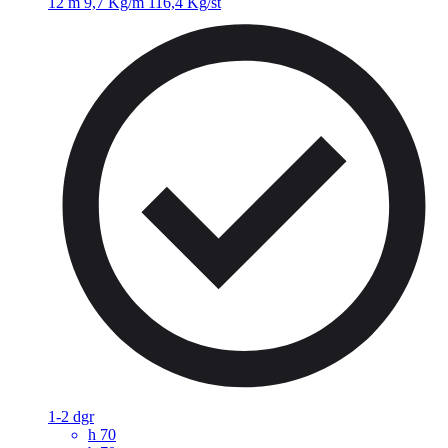
12 m
9,7 Kg/m
116,4 Kg/st
1-2 dgr
h
70