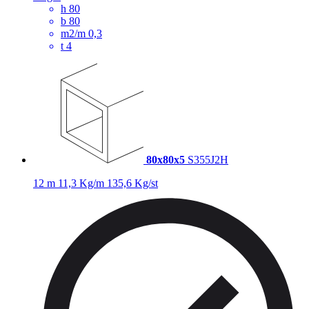
h
80
b
80
m2/m
0,3
t
4
80x80x5
S355J2H
12 m
11,3 Kg/m
135,6 Kg/st