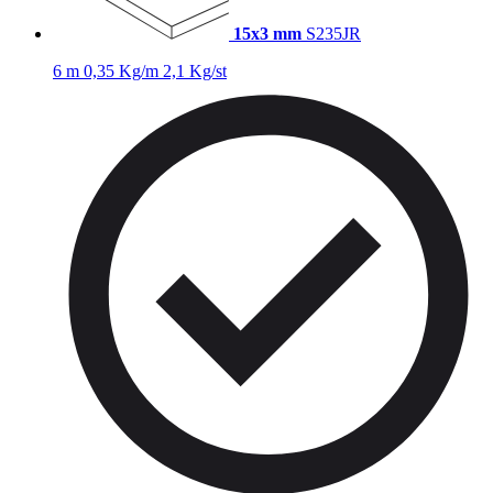
15x3 mm
S235JR
6 m
0,35 Kg/m
2,1 Kg/st