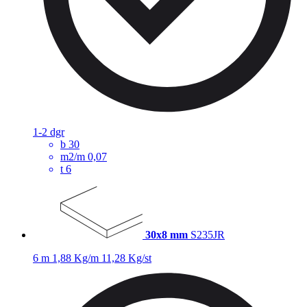
1-2 dgr
b
30
m2/m
0,07
t
6
30x8 mm
S235JR
6 m
1,88 Kg/m
11,28 Kg/st