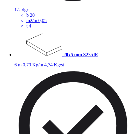
1-2 dgr
b
20
m2/m
0,05
t
4
20x5 mm
S235JR
6 m
0,79 Kg/m
4,74 Kg/st