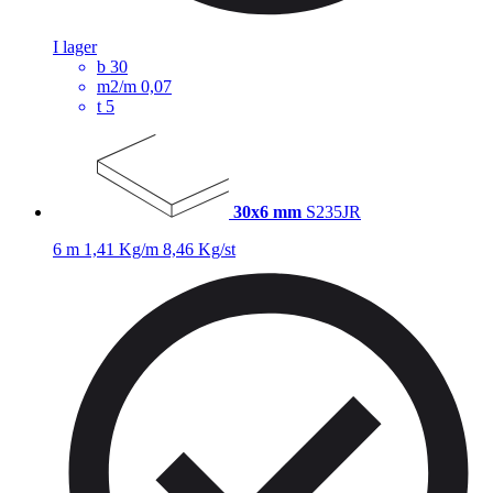
I lager
b
30
m2/m
0,07
t
5
30x6 mm
S235JR
6 m
1,41 Kg/m
8,46 Kg/st