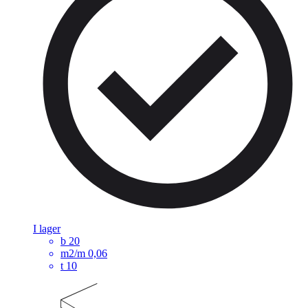
I lager
b
20
m2/m
0,06
t
10