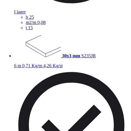
I lager
b
25
m2/m
0,08
t
15
30x3 mm
S235JR
6 m
0,71 Kg/m
4,26 Kg/st