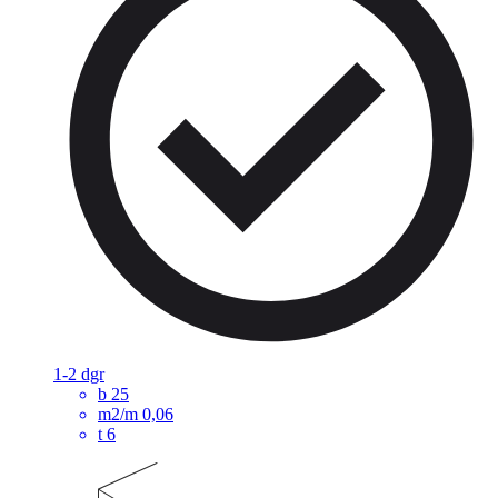
1-2 dgr
b
25
m2/m
0,06
t
6