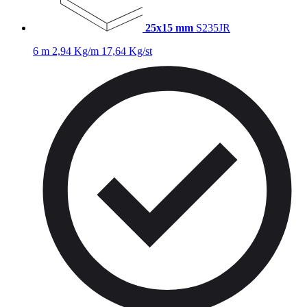
25x15 mm
S235JR
6 m
2,94 Kg/m
17,64 Kg/st