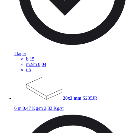
I lager
b
15
m2/m
0,04
t
5
20x3 mm
S235JR
6 m
0,47 Kg/m
2,82 Kg/st