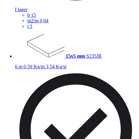
I lager
b
15
m2/m
0,04
t
3
15x5 mm
S235JR
6 m
0,59 Kg/m
3,54 Kg/st