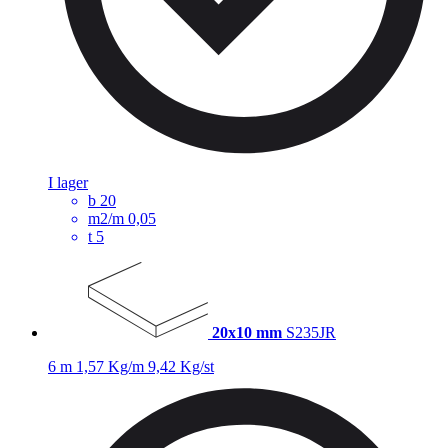
I lager
b
20
m2/m
0,05
t
5
20x10 mm
S235JR
6 m
1,57 Kg/m
9,42 Kg/st