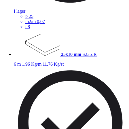
I lager
b
25
m2/m
0,07
t
8
25x10 mm
S235JR
6 m
1,96 Kg/m
11,76 Kg/st