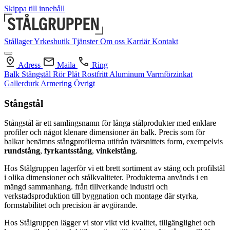
Skippa till innehåll
Stållager
Yrkesbutik
Tjänster
Om oss
Karriär
Kontakt
Adress
Maila
Ring
Balk
Stångstål
Rör
Plåt
Rostfritt
Aluminum
Varmförzinkat
Gallerdurk
Armering
Övrigt
Stångstål
Stångstål är ett samlingsnamn för långa stålprodukter med enklare
profiler och något klenare dimensioner än balk. Precis som för
balkar benämns stångprofilerna utifrån tvärsnittets form, exempelvis
rundstång
,
fyrkantsstång
,
vinkelstång
.
Hos Stålgruppen lagerför vi ett brett sortiment av stång och profilstål
i olika dimensioner och stålkvaliteter. Produkterna används i en
mängd sammanhang. från tillverkande industri och
verkstadsproduktion till byggnation och montage där styrka,
formstabilitet och precision är avgörande.
Hos Stålgruppen lägger vi stor vikt vid kvalitet, tillgänglighet och