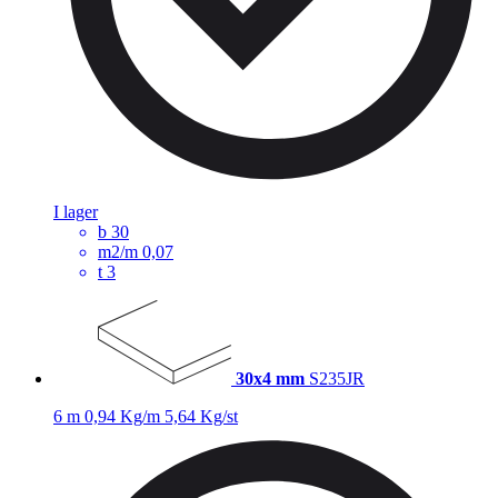
I lager
b
30
m2/m
0,07
t
3
30x4 mm
S235JR
6 m
0,94 Kg/m
5,64 Kg/st