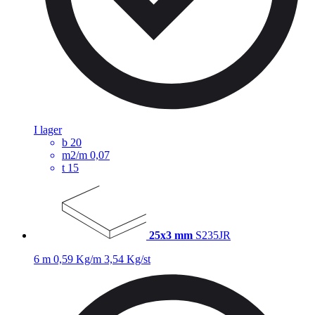
I lager
b
20
m2/m
0,07
t
15
25x3 mm
S235JR
6 m
0,59 Kg/m
3,54 Kg/st