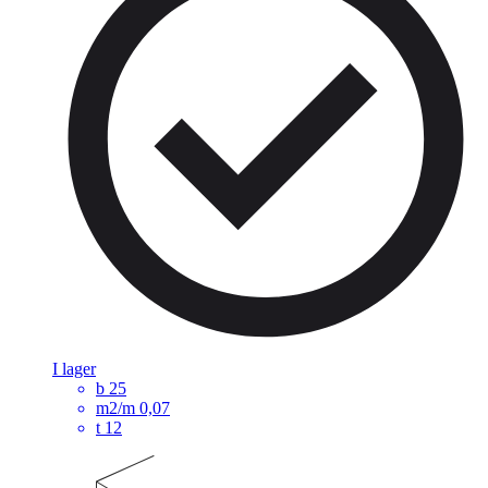
I lager
b
25
m2/m
0,07
t
12