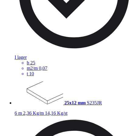
I lager
b
25
m2/m
0,07
t
10
25x12 mm
S235JR
6 m
2,36 Kg/m
14,16 Kg/st