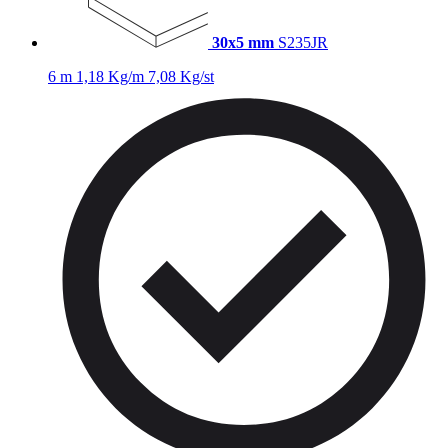
30x5 mm
S235JR
6 m
1,18 Kg/m
7,08 Kg/st