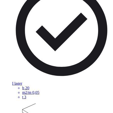
I lager
b
20
m2/m
0,05
t
3