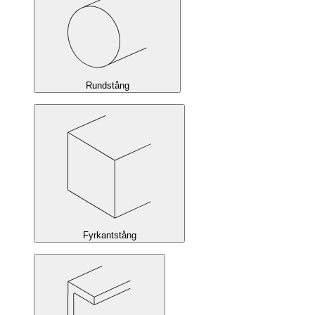
Rundstång
Fyrkantstång