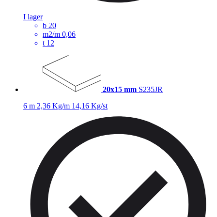
I lager
b
20
m2/m
0,06
t
12
20x15 mm
S235JR
6 m
2,36 Kg/m
14,16 Kg/st