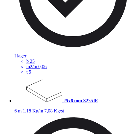
I lager
b
25
m2/m
0,06
t
5
25x6 mm
S235JR
6 m
1,18 Kg/m
7,08 Kg/st