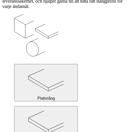
leveranssäkerhet, och hjälper gärna till att hitta rätt stångprofil för
varje ändamål.
Plattstång