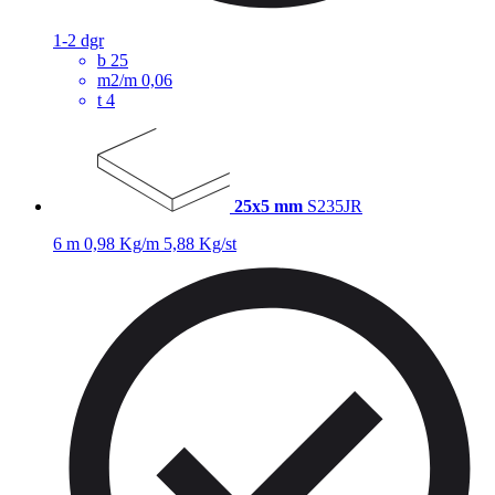
1-2 dgr
b
25
m2/m
0,06
t
4
25x5 mm
S235JR
6 m
0,98 Kg/m
5,88 Kg/st