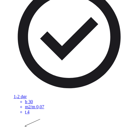
1-2 dgr
b
30
m2/m
0,07
t
4