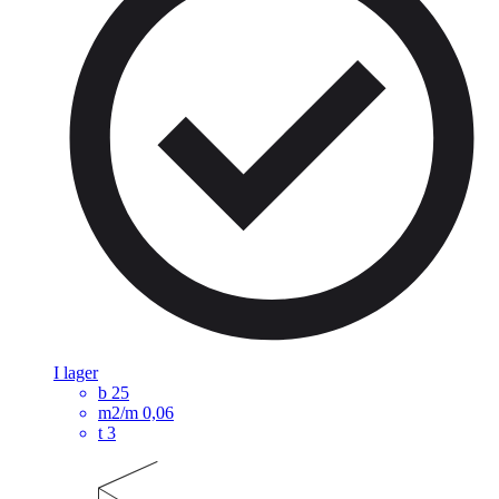
I lager
b
25
m2/m
0,06
t
3