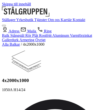
Skippa till innehåll
Stållager
Yrkesbutik
Tjänster
Om oss
Karriär
Kontakt
Adress
Maila
Ring
Balk
Stångstål
Rör
Plåt
Rostfritt
Aluminum
Varmförzinkat
Gallerdurk
Armering
Övrigt
Alla Balkar
/
4x2000x1000
4x2000x1000
1050A H14/24