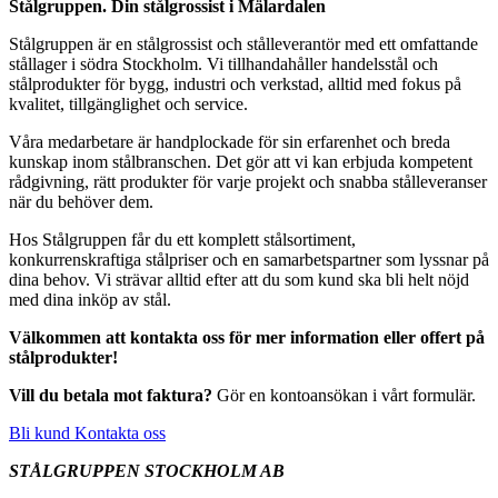
Stålgruppen. Din stålgrossist i Mälardalen
Stålgruppen är en stålgrossist och stålleverantör med ett omfattande
stållager i södra Stockholm. Vi tillhandahåller handelsstål och
stålprodukter för bygg, industri och verkstad, alltid med fokus på
kvalitet, tillgänglighet och service.
Våra medarbetare är handplockade för sin erfarenhet och breda
kunskap inom stålbranschen. Det gör att vi kan erbjuda kompetent
rådgivning, rätt produkter för varje projekt och snabba stålleveranser
när du behöver dem.
Hos Stålgruppen får du ett komplett stålsortiment,
konkurrenskraftiga stålpriser och en samarbetspartner som lyssnar på
dina behov. Vi strävar alltid efter att du som kund ska bli helt nöjd
med dina inköp av stål.
Välkommen att kontakta oss för mer information eller offert på
stålprodukter!
Vill du betala mot faktura?
Gör en kontoansökan i vårt formulär.
Bli kund
Kontakta oss
STÅLGRUPPEN STOCKHOLM AB