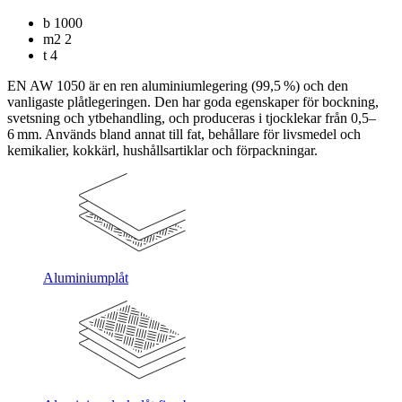
b
1000
m2
2
t
4
EN AW 1050 är en ren aluminiumlegering (99,5 %) och den
vanligaste plåtlegeringen. Den har goda egenskaper för bockning,
svetsning och ytbehandling, och produceras i tjocklekar från 0,5–
6 mm. Används bland annat till fat, behållare för livsmedel och
kemikalier, kokkärl, hushållsartiklar och förpackningar.
Aluminiumplåt