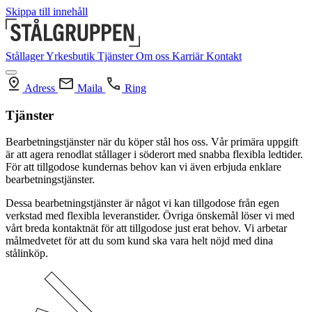
Skippa till innehåll
Stållager
Yrkesbutik
Tjänster
Om oss
Karriär
Kontakt
Adress
Maila
Ring
Tjänster
Bearbetningstjänster när du köper stål hos oss. Vår primära uppgift 
är att agera renodlat stållager i söderort med snabba flexibla ledtider. 
För att tillgodose kundernas behov kan vi även erbjuda enklare 
bearbetningstjänster.
Dessa bearbetningstjänster är något vi kan tillgodose från egen 
verkstad med flexibla leveranstider. Övriga önskemål löser vi med 
vårt breda kontaktnät för att tillgodose just erat behov. Vi arbetar 
målmedvetet för att du som kund ska vara helt nöjd med dina 
stålinköp.