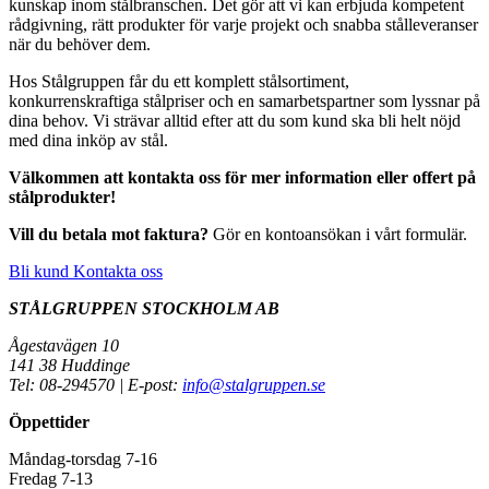
kunskap inom stålbranschen. Det gör att vi kan erbjuda kompetent
rådgivning, rätt produkter för varje projekt och snabba stålleveranser
när du behöver dem.
Hos Stålgruppen får du ett komplett stålsortiment,
konkurrenskraftiga stålpriser och en samarbetspartner som lyssnar på
dina behov. Vi strävar alltid efter att du som kund ska bli helt nöjd
med dina inköp av stål.
Välkommen att kontakta oss för mer information eller offert på
stålprodukter!
Vill du betala mot faktura?
Gör en kontoansökan i vårt formulär.
Bli kund
Kontakta oss
STÅLGRUPPEN STOCKHOLM AB
Ågestavägen 10
141 38 Huddinge
Tel: 08-294570 | E-post:
info@stalgruppen.se
Öppettider
Måndag-torsdag 7-16
Fredag 7-13