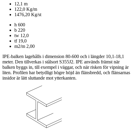
12,1 m
122,0 Kg/m
1476,20 Kg/st
h
600
b
220
tw
12,0
tf
19,0
m2/m
2,00
IPE-balken lagehålls i dimension 80-600 och i längder 10,1-18,1
meter. Den tillverkas i stålsort S355J2. IPE används främst när
balken byggs in, till exempel i väggar, och när risken för vipning är
liten. Profilen har betydligt högre höjd än flänsbredd, och flänsarnas
insidor är lätt sluttande mot ytterkanten.