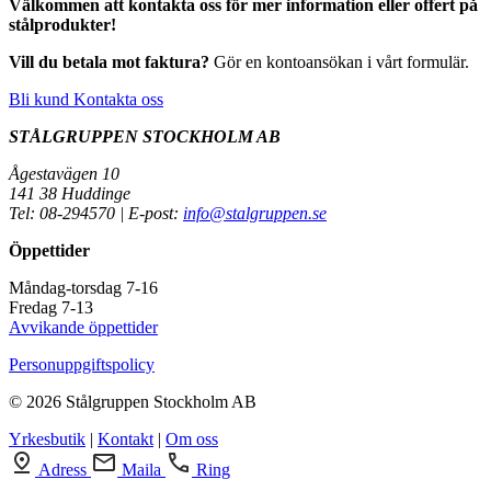
Välkommen att kontakta oss för mer information eller offert på
stålprodukter!
Vill du betala mot faktura?
Gör en kontoansökan i vårt formulär.
Bli kund
Kontakta oss
STÅLGRUPPEN STOCKHOLM AB
Ågestavägen 10
141 38 Huddinge
Tel: 08-294570 | E-post:
info@stalgruppen.se
Öppettider
Måndag-torsdag 7-16
Fredag 7-13
Avvikande öppettider
Personuppgiftspolicy
© 2026 Stålgruppen Stockholm AB
Yrkesbutik
|
Kontakt
|
Om oss
Adress
Maila
Ring