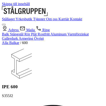
Skippa till innehåll
Stållager
Yrkesbutik
Tjänster
Om oss
Karriär
Kontakt
Adress
Maila
Ring
Balk
Stångstål
Rör
Plåt
Rostfritt
Aluminum
Varmförzinkat
Gallerdurk
Armering
Övrigt
Alla Balkar
/
600
IPE 600
S355J2