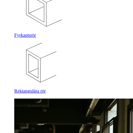
Fyrkantsrör
Rektangulära rör