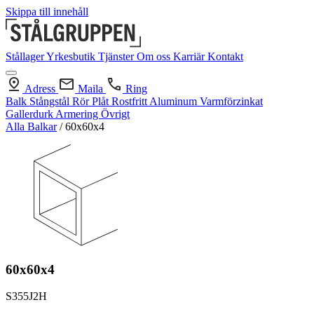
Skippa till innehåll
Stållager
Yrkesbutik
Tjänster
Om oss
Karriär
Kontakt
Adress
Maila
Ring
Balk
Stångstål
Rör
Plåt
Rostfritt
Aluminum
Varmförzinkat
Gallerdurk
Armering
Övrigt
Alla Balkar
/
60x60x4
60x60x4
S355J2H