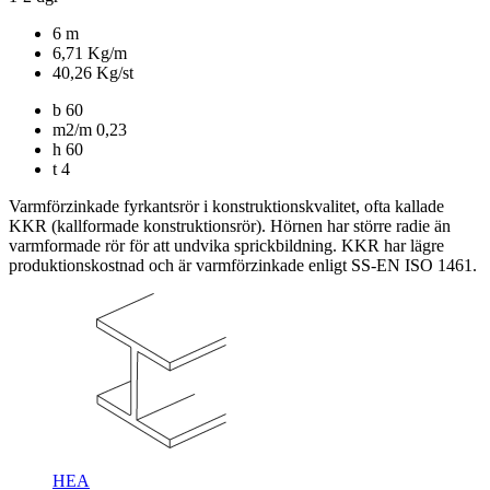
6 m
6,71 Kg/m
40,26 Kg/st
b
60
m2/m
0,23
h
60
t
4
Varmförzinkade fyrkantsrör i konstruktionskvalitet, ofta kallade
KKR (kallformade konstruktionsrör). Hörnen har större radie än
varmformade rör för att undvika sprickbildning. KKR har lägre
produktionskostnad och är varmförzinkade enligt SS-EN ISO 1461.
HEA