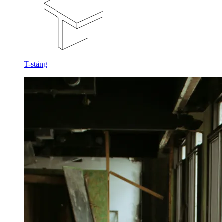
T-stång