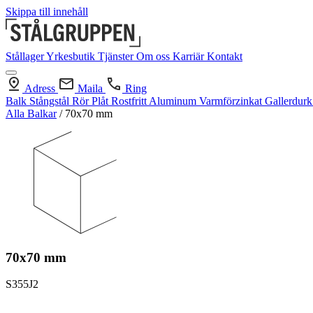
Skippa till innehåll
Stållager
Yrkesbutik
Tjänster
Om oss
Karriär
Kontakt
Adress
Maila
Ring
Balk
Stångstål
Rör
Plåt
Rostfritt
Aluminum
Varmförzinkat
Gallerdur
Alla Balkar
/
70x70 mm
70x70 mm
S355J2