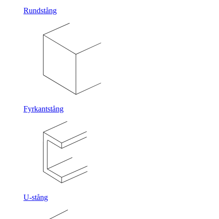
Rundstång
Fyrkantstång
U-stång