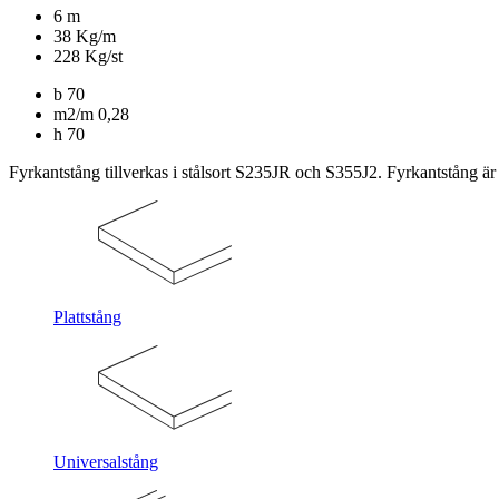
6 m
38 Kg/m
228 Kg/st
b
70
m2/m
0,28
h
70
Fyrkantstång tillverkas i stålsort S235JR och S355J2. Fyrkantstång är 
Plattstång
Universalstång