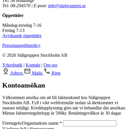
141 38 Huddinge
Tel: 08-294570 | E-post:
info@stalgruppen.se
Öppettider
Måndag-torsdag 7-16
Fredag 7-13
Avvikande öppettider
Personuppgiftspolicy
© 2026 Stålgruppen Stockholm AB
Yrkesbutik
|
Kontakt
|
Om oss
Adress
Maila
Ring
Kontoansökan
Välkommen ansöka om att bli fakturakund hos Stålgruppen
Stockholm AB. Fyll i vårt webformulär nedan så återkommer vi
snarast möjligt. Kreditupplysning görs när vi behandlar din ansökan.
Minsta faktureringsbelopp är 500kr. Betalningsvillkor är 30 dagar.
Företagets/Organisations namn *
Vänligen fyll i företagsnamn.