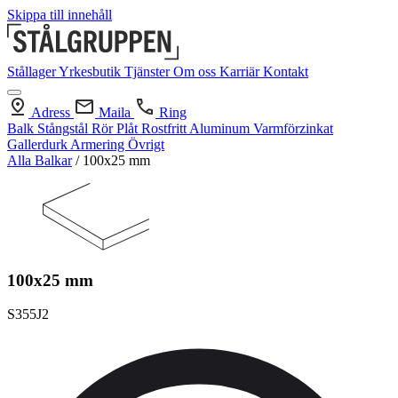
Skippa till innehåll
Stållager
Yrkesbutik
Tjänster
Om oss
Karriär
Kontakt
Adress
Maila
Ring
Balk
Stångstål
Rör
Plåt
Rostfritt
Aluminum
Varmförzinkat
Gallerdurk
Armering
Övrigt
Alla Balkar
/
100x25 mm
100x25 mm
S355J2