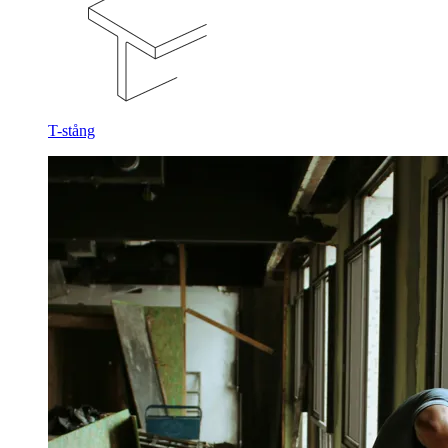
T-stång