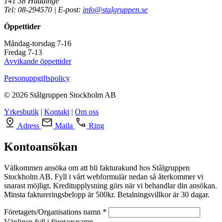
141 38 Huddinge
Tel: 08-294570 | E-post:
info@stalgruppen.se
Öppettider
Måndag-torsdag 7-16
Fredag 7-13
Avvikande öppettider
Personuppgiftspolicy
© 2026 Stålgruppen Stockholm AB
Yrkesbutik
|
Kontakt
|
Om oss
Adress
Maila
Ring
Kontoansökan
Välkommen ansöka om att bli fakturakund hos Stålgruppen
Stockholm AB. Fyll i vårt webformulär nedan så återkommer vi
snarast möjligt. Kreditupplysning görs när vi behandlar din ansökan.
Minsta faktureringsbelopp är 500kr. Betalningsvillkor är 30 dagar.
Företagets/Organisations namn *
Vänligen fyll i företagsnamn.