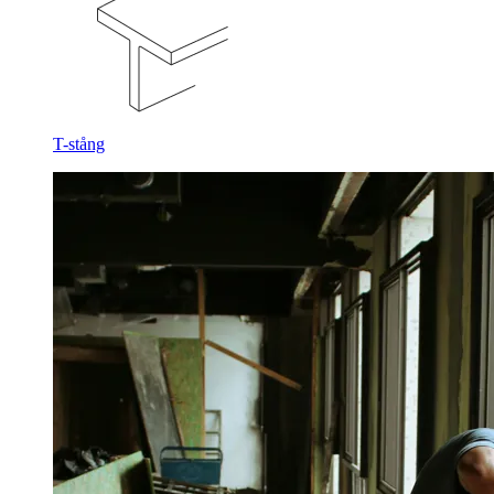
T-stång