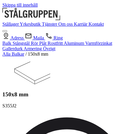
Skippa till innehåll
Stållager
Yrkesbutik
Tjänster
Om oss
Karriär
Kontakt
Adress
Maila
Ring
Balk
Stångstål
Rör
Plåt
Rostfritt
Aluminum
Varmförzinkat
Gallerdurk
Armering
Övrigt
Alla Balkar
/
150x8 mm
150x8 mm
S355J2