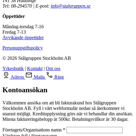
141 38 Huddinge
Tel: 08-294570 | E-post:
info@stalgruppen.se
Öppettider
Måndag-torsdag 7-16
Fredag 7-13
Avvikande öppettider
Personuppgiftspolicy
© 2026 Stålgruppen Stockholm AB
Yrkesbutik
|
Kontakt
|
Om oss
Adress
Maila
Ring
Kontoansökan
Välkommen ansöka om att bli fakturakund hos Stålgruppen
Stockholm AB. Fyll i vårt webformulär nedan så återkommer vi
snarast möjligt. Kreditupplysning görs när vi behandlar din ansökan.
Minsta faktureringsbelopp är 500kr. Betalningsvillkor är 30 dagar.
Företagets/Organisations namn *
Vänligen fyll i företagsnamn.