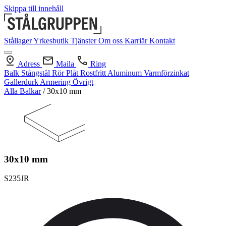
Skippa till innehåll
Stållager
Yrkesbutik
Tjänster
Om oss
Karriär
Kontakt
Adress
Maila
Ring
Balk
Stångstål
Rör
Plåt
Rostfritt
Aluminum
Varmförzinkat
Gallerdurk
Armering
Övrigt
Alla Balkar
/
30x10 mm
30x10 mm
S235JR