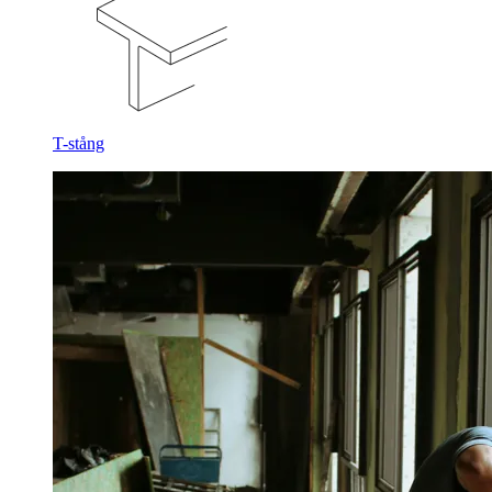
T-stång