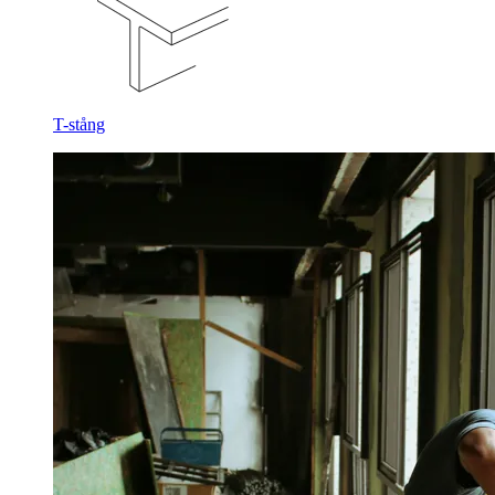
T-stång