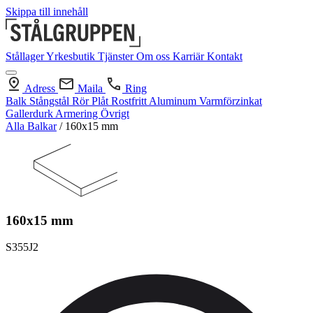
Skippa till innehåll
Stållager
Yrkesbutik
Tjänster
Om oss
Karriär
Kontakt
Adress
Maila
Ring
Balk
Stångstål
Rör
Plåt
Rostfritt
Aluminum
Varmförzinkat
Gallerdurk
Armering
Övrigt
Alla Balkar
/
160x15 mm
160x15 mm
S355J2