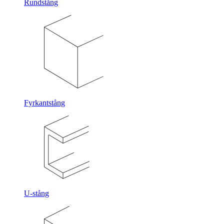
Rundstång
Fyrkantstång
U-stång