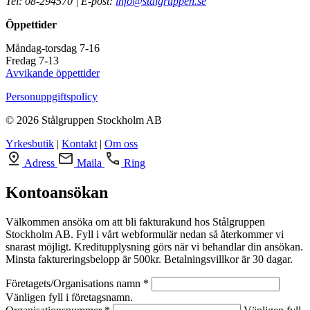
Tel: 08-294570 | E-post:
info@stalgruppen.se
Öppettider
Måndag-torsdag 7-16
Fredag 7-13
Avvikande öppettider
Personuppgiftspolicy
© 2026 Stålgruppen Stockholm AB
Yrkesbutik
|
Kontakt
|
Om oss
Adress
Maila
Ring
Kontoansökan
Välkommen ansöka om att bli fakturakund hos Stålgruppen
Stockholm AB. Fyll i vårt webformulär nedan så återkommer vi
snarast möjligt. Kreditupplysning görs när vi behandlar din ansökan.
Minsta faktureringsbelopp är 500kr. Betalningsvillkor är 30 dagar.
Företagets/Organisations namn *
Vänligen fyll i företagsnamn.