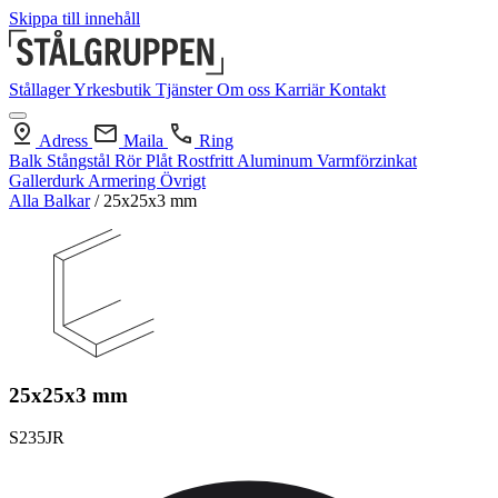
Skippa till innehåll
Stållager
Yrkesbutik
Tjänster
Om oss
Karriär
Kontakt
Adress
Maila
Ring
Balk
Stångstål
Rör
Plåt
Rostfritt
Aluminum
Varmförzinkat
Gallerdurk
Armering
Övrigt
Alla Balkar
/
25x25x3 mm
25x25x3 mm
S235JR