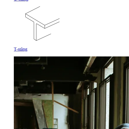
T-stång