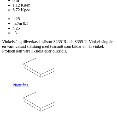
6 m
1,12 Kg/m
6,72 Kg/st
b
25
m2/m
0,1
h
25
t
3
Vinkelstång tillverkas i stålsort S235JR och S355J2. Vinkelstång är
en varmvalsad stålstång med tvärsnitt som bildar en rät vinkel.
Profilen kan vara liksidig eller oliksidig.
Plattstång