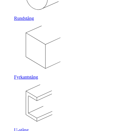
Rundstång
Fyrkantstång
U-stång