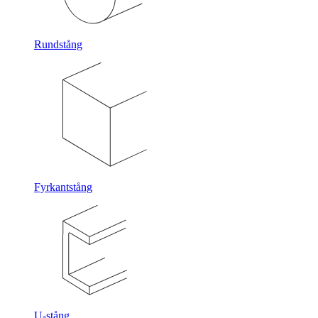
Rundstång
Fyrkantstång
U-stång