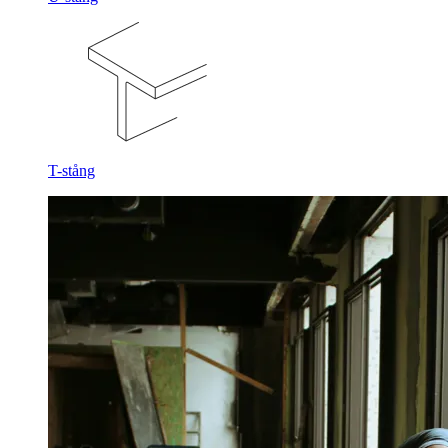
T-stång