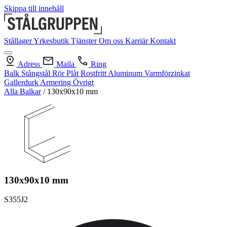
Skippa till innehåll
Stållager
Yrkesbutik
Tjänster
Om oss
Karriär
Kontakt
Adress
Maila
Ring
Balk
Stångstål
Rör
Plåt
Rostfritt
Aluminum
Varmförzinkat
Gallerdurk
Armering
Övrigt
Alla Balkar
/
130x90x10 mm
130x90x10 mm
S355J2