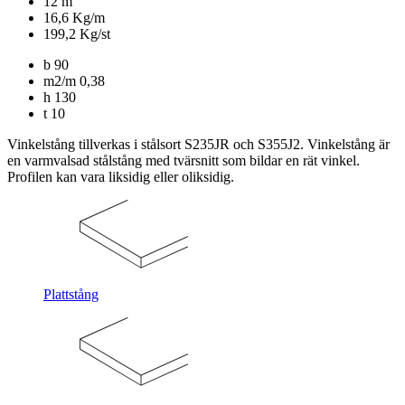
12 m
16,6 Kg/m
199,2 Kg/st
b
90
m2/m
0,38
h
130
t
10
Vinkelstång tillverkas i stålsort S235JR och S355J2. Vinkelstång är
en varmvalsad stålstång med tvärsnitt som bildar en rät vinkel.
Profilen kan vara liksidig eller oliksidig.
Plattstång