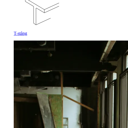
T-stång