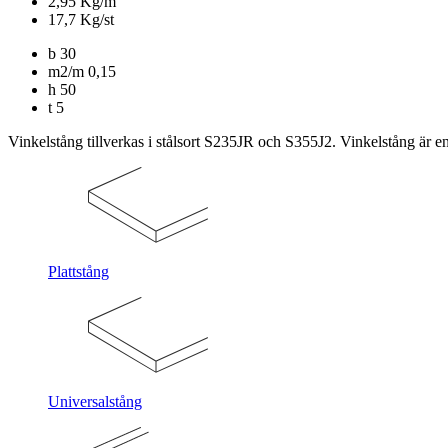
2,95 Kg/m
17,7 Kg/st
b
30
m2/m
0,15
h
50
t
5
Vinkelstång tillverkas i stålsort S235JR och S355J2. Vinkelstång är en 
Plattstång
Universalstång