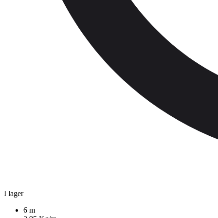
I lager
6 m