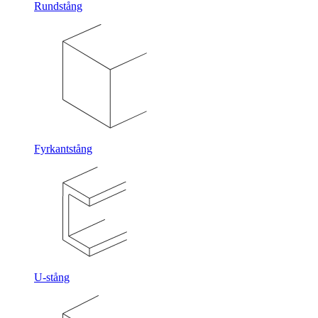
Rundstång
Fyrkantstång
U-stång