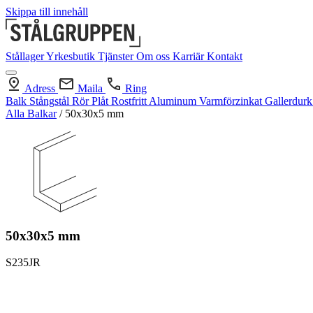
Skippa till innehåll
Stållager
Yrkesbutik
Tjänster
Om oss
Karriär
Kontakt
Adress
Maila
Ring
Balk
Stångstål
Rör
Plåt
Rostfritt
Aluminum
Varmförzinkat
Gallerdur
Alla Balkar
/
50x30x5 mm
50x30x5 mm
S235JR