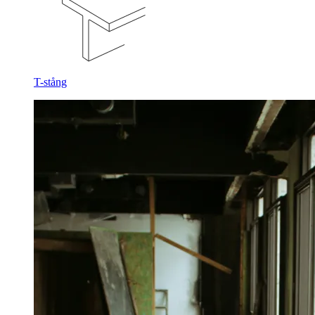
T-stång