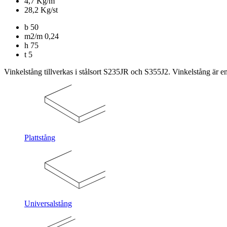
4,7 Kg/m
28,2 Kg/st
b
50
m2/m
0,24
h
75
t
5
Vinkelstång tillverkas i stålsort S235JR och S355J2. Vinkelstång är en 
Plattstång
Universalstång