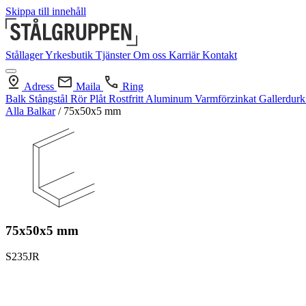
Skippa till innehåll
Stållager
Yrkesbutik
Tjänster
Om oss
Karriär
Kontakt
Adress
Maila
Ring
Balk
Stångstål
Rör
Plåt
Rostfritt
Aluminum
Varmförzinkat
Gallerdur
Alla Balkar
/
75x50x5 mm
75x50x5 mm
S235JR