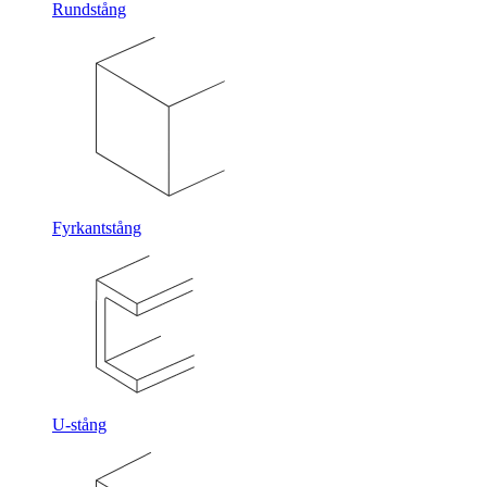
Rundstång
Fyrkantstång
U-stång