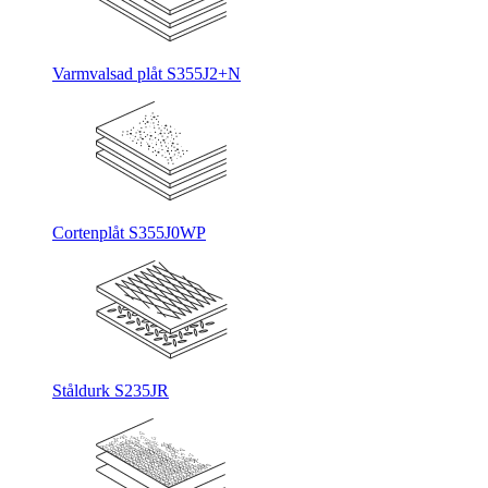
Varmvalsad plåt S355J2+N
Cortenplåt S355J0WP
Ståldurk S235JR