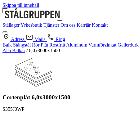
Skippa till innehåll
Stållager
Yrkesbutik
Tjänster
Om oss
Karriär
Kontakt
Adress
Maila
Ring
Balk
Stångstål
Rör
Plåt
Rostfritt
Aluminum
Varmförzinkat
Gallerdur
Alla Balkar
/
6,0x3000x1500
Cortenplåt 6,0x3000x1500
S355J0WP