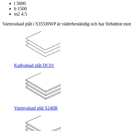
l
3000
b
1500
m2
4.5
Varmvalsad plåt i S355J0WP är väderbeständig och har förbättrat motst
Kallvalsad plåt DC01
Varmvalsad plåt S240B