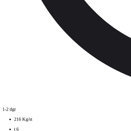
1-2 dgr
216 Kg/st
t
6